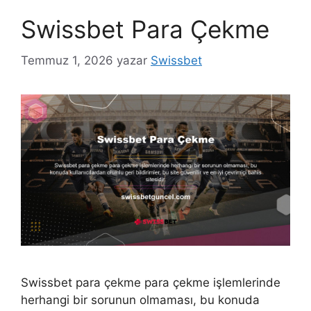
Swissbet Para Çekme
Temmuz 1, 2026
yazar
Swissbet
Swissbet para çekme para çekme işlemlerinde
herhangi bir sorunun olmaması, bu konuda