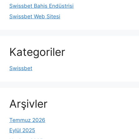
Swissbet Bahis Endüstrisi
Swissbet Web Sitesi
Kategoriler
Swissbet
Arşivler
Temmuz 2026
Eylül 2025