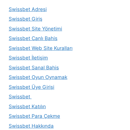
Swissbet Adresi
Swissbet Giriş
Swissbet Site Yönetimi
Swissbet Canlı Bahis
Swissbet Web Site Kuralları
Swissbet İletişim
Swissbet Sanal Bahis
Swissbet Oyun Oynamak
Swissbet Üye Girişi
Swissbet
Swissbet Katılın
Swissbet Para Çekme
Swissbet Hakkında