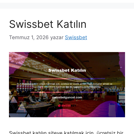
Swissbet Katılın
Temmuz 1, 2026
yazar
Swissbet
Swissbet katılın siteye katılmak için, ücretsiz bir