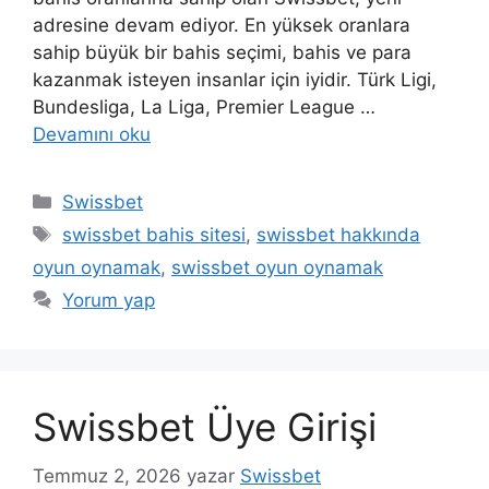
adresine devam ediyor. En yüksek oranlara
sahip büyük bir bahis seçimi, bahis ve para
kazanmak isteyen insanlar için iyidir. Türk Ligi,
Bundesliga, La Liga, Premier League …
Devamını oku
Kategoriler
Swissbet
Etiketler
swissbet bahis sitesi
,
swissbet hakkında
oyun oynamak
,
swissbet oyun oynamak
Yorum yap
Swissbet Üye Girişi
Temmuz 2, 2026
yazar
Swissbet