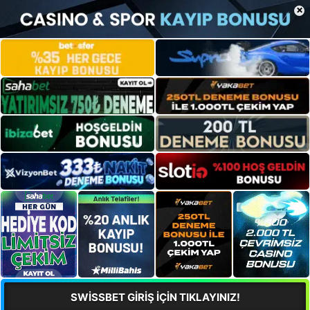
×
SWİSSBET GİRİŞ İÇİN TIKLAYINIZ!