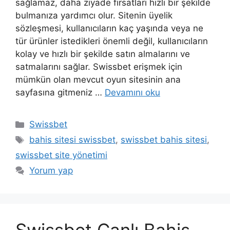
sağlamaz, daha ziyade fırsatları hızlı bir şekilde
bulmanıza yardımcı olur. Sitenin üyelik
sözleşmesi, kullanıcıların kaç yaşında veya ne
tür ürünler istedikleri önemli değil, kullanıcıların
kolay ve hızlı bir şekilde satın almalarını ve
satmalarını sağlar. Swissbet erişmek için
mümkün olan mevcut oyun sitesinin ana
sayfasına gitmeniz …
Devamını oku
Kategoriler
Swissbet
Etiketler
bahis sitesi swissbet
,
swissbet bahis sitesi
,
swissbet site yönetimi
Yorum yap