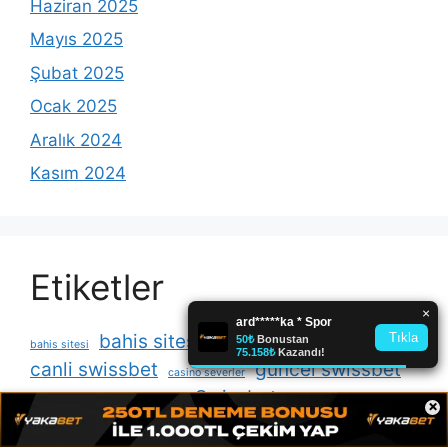
Haziran 2025
Mayıs 2025
Şubat 2025
Ocak 2025
Aralık 2024
Kasım 2024
Etiketler
bahis sitesi swissbet
bahis sitesi
bundesliga
canli swissbet
güncel swissbet
casino severler
Swissbet
kayit swissbet
spor bahisleri
×
Swissbet Adresi
swissbet atış yardımı