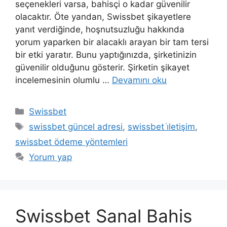
seçenekleri varsa, bahisçi o kadar güvenilir
olacaktır. Öte yandan, Swissbet şikayetlere
yanıt verdiğinde, hoşnutsuzluğu hakkında
yorum yaparken bir alacaklı arayan bir tam tersi
bir etki yaratır. Bunu yaptığınızda, şirketinizin
güvenilir olduğunu gösterir. Şirketin şikayet
incelemesinin olumlu …
Devamını oku
Kategoriler
Swissbet
Etiketler
swissbet güncel adresi
,
swissbet i̇letişim
,
swissbet ödeme yöntemleri
Yorum yap
Swissbet Sanal Bahis