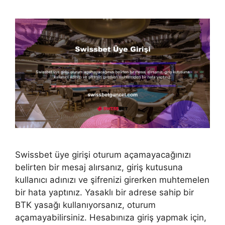
Swissbet üye girişi oturum açamayacağınızı
belirten bir mesaj alırsanız, giriş kutusuna
kullanıcı adınızı ve şifrenizi girerken muhtemelen
bir hata yaptınız. Yasaklı bir adrese sahip bir
BTK yasağı kullanıyorsanız, oturum
açamayabilirsiniz. Hesabınıza giriş yapmak için,