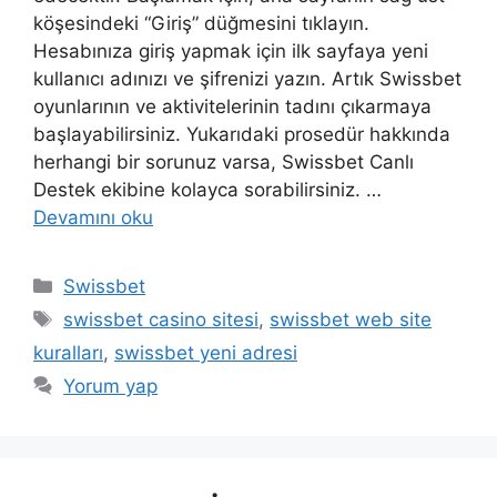
köşesindeki “Giriş” düğmesini tıklayın.
Hesabınıza giriş yapmak için ilk sayfaya yeni
kullanıcı adınızı ve şifrenizi yazın. Artık Swissbet
oyunlarının ve aktivitelerinin tadını çıkarmaya
başlayabilirsiniz. Yukarıdaki prosedür hakkında
herhangi bir sorunuz varsa, Swissbet Canlı
Destek ekibine kolayca sorabilirsiniz. …
Devamını oku
Kategoriler
Swissbet
Etiketler
swissbet casino sitesi
,
swissbet web site
kuralları
,
swissbet yeni adresi
Yorum yap