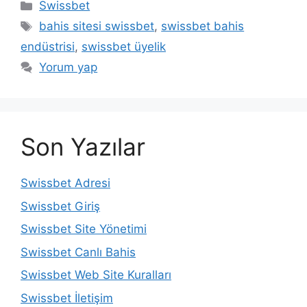
Kategoriler
Swissbet
Etiketler
bahis sitesi swissbet
,
swissbet bahis
endüstrisi
,
swissbet üyelik
Yorum yap
Son Yazılar
Swissbet Adresi
Swissbet Giriş
Swissbet Site Yönetimi
Swissbet Canlı Bahis
Swissbet Web Site Kuralları
Swissbet İletişim