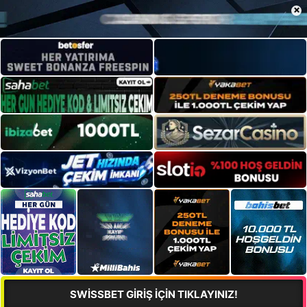
×
SWİSSBET GİRİŞ İÇİN TIKLAYINIZ!