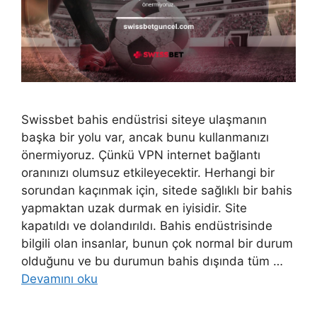
Swissbet bahis endüstrisi siteye ulaşmanın
başka bir yolu var, ancak bunu kullanmanızı
önermiyoruz. Çünkü VPN internet bağlantı
oranınızı olumsuz etkileyecektir. Herhangi bir
sorundan kaçınmak için, sitede sağlıklı bir bahis
yapmaktan uzak durmak en iyisidir. Site
kapatıldı ve dolandırıldı. Bahis endüstrisinde
bilgili olan insanlar, bunun çok normal bir durum
olduğunu ve bu durumun bahis dışında tüm …
Devamını oku