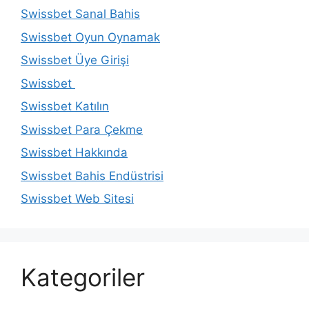
Swissbet Sanal Bahis
Swissbet Oyun Oynamak
Swissbet Üye Girişi
Swissbet
Swissbet Katılın
Swissbet Para Çekme
Swissbet Hakkında
Swissbet Bahis Endüstrisi
Swissbet Web Sitesi
Kategoriler