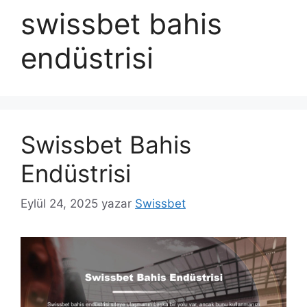
swissbet bahis
endüstrisi
Swissbet Bahis
Endüstrisi
Eylül 24, 2025
yazar
Swissbet