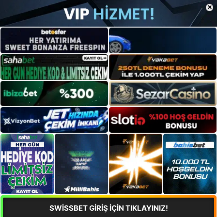
×
SWİSSBET GİRİŞ İÇİN TIKLAYINIZ!