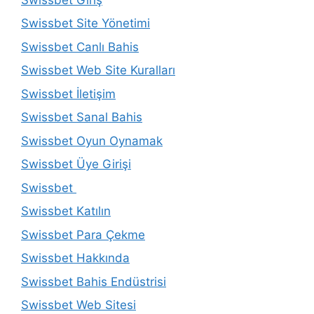
Swissbet Site Yönetimi
Swissbet Canlı Bahis
Swissbet Web Site Kuralları
Swissbet İletişim
Swissbet Sanal Bahis
Swissbet Oyun Oynamak
Swissbet Üye Girişi
Swissbet
Swissbet Katılın
Swissbet Para Çekme
Swissbet Hakkında
Swissbet Bahis Endüstrisi
Swissbet Web Sitesi