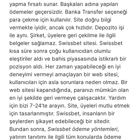
yapma fırsatı sunar. Başkaları adına yapılan
ödemeler geçersizdir. Banka Transfer seçeneği
para çekme için kullanılır. Site doğru bilgi
vermekte iyidir, ancak çok hızlıdır. Depozito işi
ile aynı. Şirket, üyelere geri çekilme ile ilgili
belgeler sağlamaz. Swissbet sitesi. Swissbet
kısa süre sonra çoğu kullanıcıdan olumlu
eleştiriler aldı ve bahis piyasasında istikrarlı bir
pozisyon aldı. Her zaman yapabileceği en iyi
deneyimi vermeyi amaçlayan bir web sitesi,
kullanıcıları için asla sorunlara neden olmaz. Bir
web sitesi kapandığında, paranızı mümkün olan
en iyi şekilde geri vermeye çalışacaktır. Yardım
için bizi 7-24’te arayın. Site, üyeleri mutlu etmek
için tasarlanmıştır. Swissbet, insanların bir
şeylerden şikayet edebileceği bir sitedir.
Bundan sonra,
Swissbet ödeme yöntemleri
,
yatırım tanıtımı ile ilgili tüm konularda ödeme