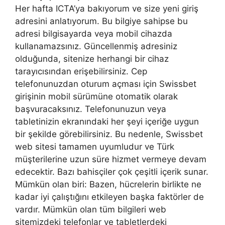
Her hafta ICTA’ya bakıyorum ve size yeni giriş
adresini anlatıyorum. Bu bilgiye sahipse bu
adresi bilgisayarda veya mobil cihazda
kullanamazsınız. Güncellenmiş adresiniz
olduğunda, sitenize herhangi bir cihaz
tarayıcısından erişebilirsiniz. Cep
telefonunuzdan oturum açması için Swissbet
girişinin mobil sürümüne otomatik olarak
başvuracaksınız. Telefonunuzun veya
tabletinizin ekranındaki her şeyi içeriğe uygun
bir şekilde görebilirsiniz. Bu nedenle, Swissbet
web sitesi tamamen uyumludur ve Türk
müşterilerine uzun süre hizmet vermeye devam
edecektir. Bazı bahisçiler çok çeşitli içerik sunar.
Mümkün olan biri: Bazen, hücrelerin birlikte ne
kadar iyi çalıştığını etkileyen başka faktörler de
vardır. Mümkün olan tüm bilgileri web
sitemizdeki telefonlar ve tabletlerdeki