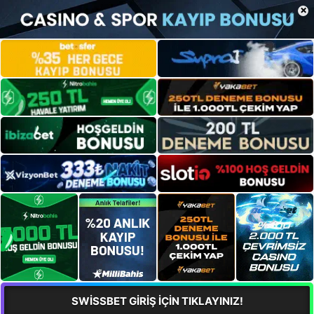
×
SWİSSBET GİRİŞ İÇİN TIKLAYINIZ!