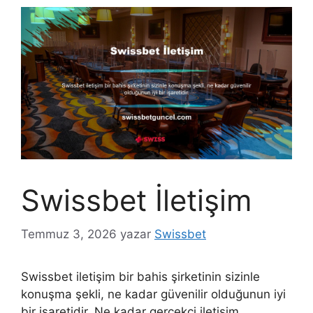
Swissbet İletişim
Temmuz 3, 2026
yazar
Swissbet
Swissbet iletişim bir bahis şirketinin sizinle
konuşma şekli, ne kadar güvenilir olduğunun iyi
bir işaretidir. Ne kadar gerçekçi iletişim