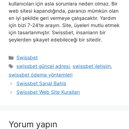
kullanıcıları için asla sorunlara neden olmaz. Bir
web sitesi kapandığında, paranızı mümkün olan
en iyi şekilde geri vermeye çalışacaktır. Yardım
için bizi 7-24’te arayın. Site, üyeleri mutlu etmek
için tasarlanmıştır. Swissbet, insanların bir
şeylerden şikayet edebileceği bir sitedir.
Kategoriler
Swissbet
Etiketler
swissbet güncel adresi
,
swissbet i̇letişim
,
swissbet ödeme yöntemleri
Swissbet Sanal Bahis
Swissbet Web Site Kuralları
Yorum yapın