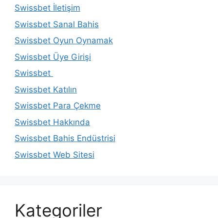
Swissbet İletişim
Swissbet Sanal Bahis
Swissbet Oyun Oynamak
Swissbet Üye Girişi
Swissbet
Swissbet Katılın
Swissbet Para Çekme
Swissbet Hakkında
Swissbet Bahis Endüstrisi
Swissbet Web Sitesi
Kategoriler