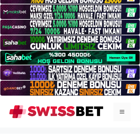
İçeriğe
atla
Menü