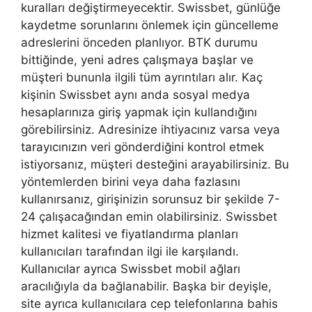
kuralları değiştirmeyecektir. Swissbet, günlüğe
kaydetme sorunlarını önlemek için güncelleme
adreslerini önceden planlıyor. BTK durumu
bittiğinde, yeni adres çalışmaya başlar ve
müşteri bununla ilgili tüm ayrıntıları alır. Kaç
kişinin Swissbet aynı anda sosyal medya
hesaplarınıza giriş yapmak için kullandığını
görebilirsiniz. Adresinize ihtiyacınız varsa veya
tarayıcınızın veri gönderdiğini kontrol etmek
istiyorsanız, müşteri desteğini arayabilirsiniz. Bu
yöntemlerden birini veya daha fazlasını
kullanırsanız, girişinizin sorunsuz bir şekilde 7-
24 çalışacağından emin olabilirsiniz. Swissbet
hizmet kalitesi ve fiyatlandırma planları
kullanıcıları tarafından ilgi ile karşılandı.
Kullanıcılar ayrıca Swissbet mobil ağları
aracılığıyla da bağlanabilir. Başka bir deyişle,
site ayrıca kullanıcılara cep telefonlarına bahis