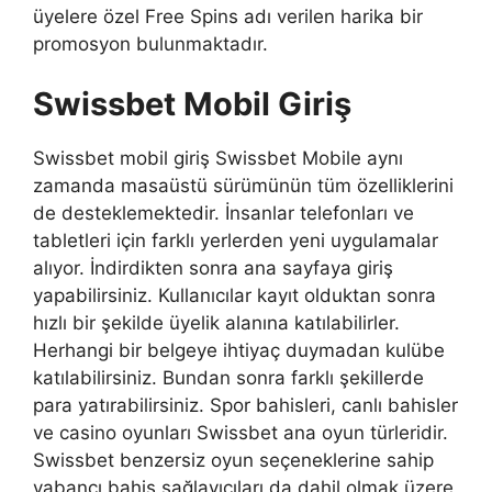
üyelere özel Free Spins adı verilen harika bir
promosyon bulunmaktadır.
Swissbet Mobil Giriş
Swissbet mobil giriş Swissbet Mobile aynı
zamanda masaüstü sürümünün tüm özelliklerini
de desteklemektedir. İnsanlar telefonları ve
tabletleri için farklı yerlerden yeni uygulamalar
alıyor. İndirdikten sonra ana sayfaya giriş
yapabilirsiniz. Kullanıcılar kayıt olduktan sonra
hızlı bir şekilde üyelik alanına katılabilirler.
Herhangi bir belgeye ihtiyaç duymadan kulübe
katılabilirsiniz. Bundan sonra farklı şekillerde
para yatırabilirsiniz. Spor bahisleri, canlı bahisler
ve casino oyunları Swissbet ana oyun türleridir.
Swissbet benzersiz oyun seçeneklerine sahip
yabancı bahis sağlayıcıları da dahil olmak üzere