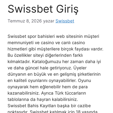
Swissbet Giriş
Temmuz 8, 2026
yazar
Swissbet
Swissbet spor bahisleri web sitesinin müşteri
memnuniyeti ve casino ve canlı casino
hizmetleri gibi müşterilere birçok faydası vardır.
Bu özellikler siteyi diğerlerinden farklı
kılmaktadır. Kataloğumuzu her zaman daha iyi
ve daha güncel hale getiriyoruz. Üyeler
dünyanın en büyük ve en gelişmiş şirketlerinin
en kaliteli oyunlarını oynayabilirler. Oyunu
oynayarak hem eğlenebilir hem de para
kazanabilirsiniz. Ayrıca Türk tüccarların
tablolarına da hayran kalabilirsiniz.
Swissbet Bahis Kayıtları başka bir cazibe
noktasıdır. Swissbet katılmak için 18 yaşında