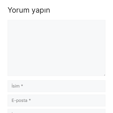
Yorum yapın
Yorum
İsim
E-
posta
İnternet