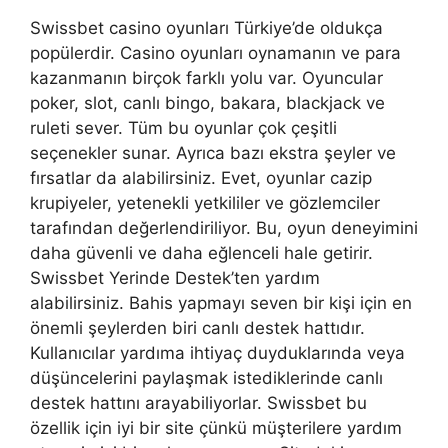
Swissbet casino oyunları Türkiye’de oldukça
popülerdir. Casino oyunları oynamanın ve para
kazanmanın birçok farklı yolu var. Oyuncular
poker, slot, canlı bingo, bakara, blackjack ve
ruleti sever. Tüm bu oyunlar çok çeşitli
seçenekler sunar. Ayrıca bazı ekstra şeyler ve
fırsatlar da alabilirsiniz. Evet, oyunlar cazip
krupiyeler, yetenekli yetkililer ve gözlemciler
tarafından değerlendiriliyor. Bu, oyun deneyimini
daha güvenli ve daha eğlenceli hale getirir.
Swissbet Yerinde Destek’ten yardım
alabilirsiniz. Bahis yapmayı seven bir kişi için en
önemli şeylerden biri canlı destek hattıdır.
Kullanıcılar yardıma ihtiyaç duyduklarında veya
düşüncelerini paylaşmak istediklerinde canlı
destek hattını arayabiliyorlar. Swissbet bu
özellik için iyi bir site çünkü müşterilere yardım