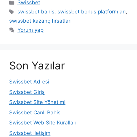
Kategoriler
Swissbet
Etiketler
swissbet bahis
,
swissbet bonus platformları
,
swissbet kazanç fırsatları
Yorum yap
Son Yazılar
Swissbet Adresi
Swissbet Giriş
Swissbet Site Yönetimi
Swissbet Canlı Bahis
Swissbet Web Site Kuralları
Swissbet İletişim