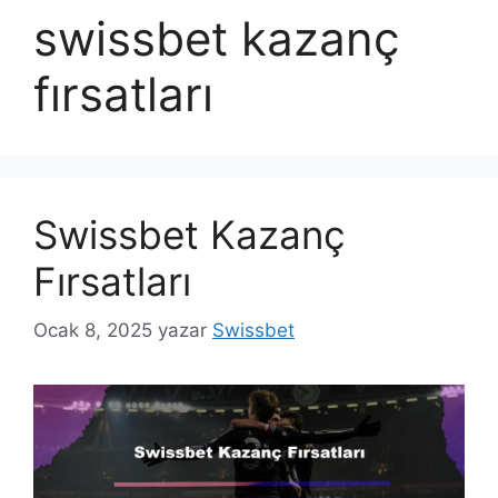
swissbet kazanç
fırsatları
Swissbet Kazanç
Fırsatları
Ocak 8, 2025
yazar
Swissbet