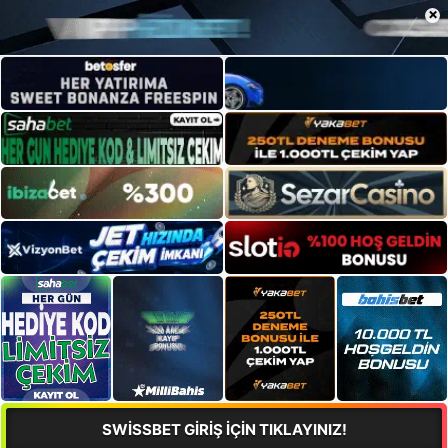
×
SWİSSBET GİRİŞ İÇİN TIKLAYINIZ!